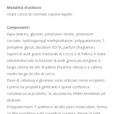
Modalità d'utilizzo
Usare come un normale sapone liquido.
Componenti
Aqua (water), glycerin, potassium oleate, potassium
cocoate, hydroxypropyl methylcellulose, polyquaternium-7,
pentylene glycol, disodium EDTA, parfum (fragrance).
Saponi di acidi grassi frazionati di Cocco e di Palma: è stata
selezionata solo la frazione di acidi grassi più pregiata; a
lunga catena da olio di palma (frazione oleica) e a catena
medio-lunga da olio di cocco.
Etere di cellulosa e glicerina: sono utilizzati come eccipienti;
il primo ha proprietà gelificanti e quindi conferisce
consistenza al prodotto, la seconda ha effetti emollienti ed
idratanti.
Polyquaternium 7: polimero ad alto peso molecolare, forma
un film protettivo sulla superficie cutanea. Rende la pelle