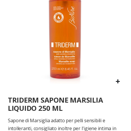
di
immagini
Vai
TRIDERM SAPONE MARSILIA
all'inizio
della
LIQUIDO 250 ML
galleria
di
Sapone di Marsiglia adatto per pelli sensibili e
immagini
intolleranti, consigliato inoltre per l'igiene intima in