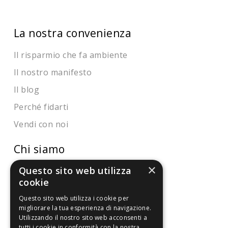
La nostra convenienza
Il risparmio che fa ambiente
Il nostro manifesto
Il blog
Perché fidarti
Vendi con noi
Chi siamo
×
Questo sito web utilizza
Chi Siamo
cookie
Sostegno e riconoscimenti
Questo sito web utilizza i cookie per
migliorare la tua esperienza di navigazione.
Servizio clienti
Utilizzando il nostro sito web acconsenti a
tutti i cookie in conformità con la nostra