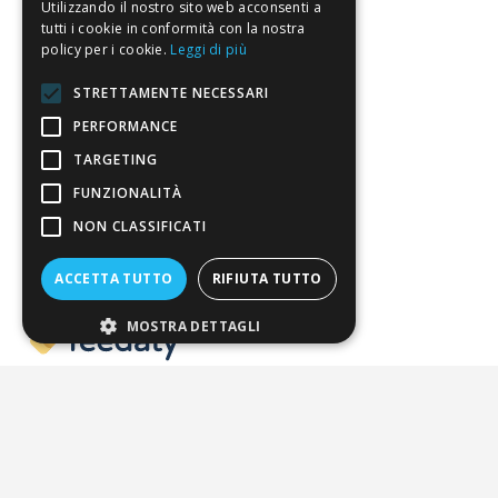
Utilizzando il nostro sito web acconsenti a
tutti i cookie in conformità con la nostra
Spedizione
policy per i cookie.
Leggi di più
Pagamenti
STRETTAMENTE NECESSARI
Resi
PERFORMANCE
TARGETING
4,7
/5
FUNZIONALITÀ
Eccellente
NON CLASSIFICATI
ACCETTA TUTTO
RIFIUTA TUTTO
3.821
Recensioni
MOSTRA DETTAGLI
Pagamenti sicuri