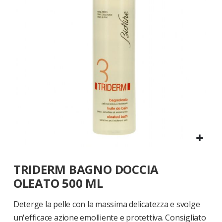
di
immagini
Vai
TRIDERM BAGNO DOCCIA
all'inizio
della
OLEATO 500 ML
galleria
di
Deterge la pelle con la massima delicatezza e svolge
immagini
un'efficace azione emolliente e protettiva. Consigliato