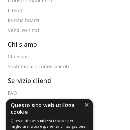
Il nostro manifesto
Il blog
Perché fidarti
Vendi con noi
Chi siamo
Chi Siamo
Sostegno e riconoscimenti
Servizio clienti
FAQ
Riferimenti da controllare
×
Questo sito web utilizza
cookie
Condizioni di vendita
Questo sito web utilizza i cookie per
migliorare la tua esperienza di navigazione.
Termini di vendita