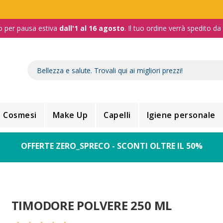
o per pausa estiva
dall'1 al 16 agosto
. Il tuo ordine verrà spedito d
Cosmesi
Make Up
Capelli
Igiene personale
OFFERTE ZERO_SPRECO - SCONTI OLTRE IL 50%
TIMODORE POLVERE 250 ML