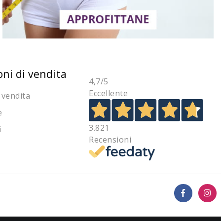
oni di vendita
4,7
/5
Eccellente
 vendita
e
3.821
i
Recensioni