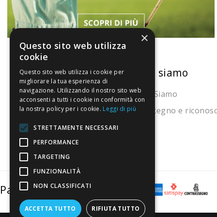
×
Questo sito web utilizza
cookie
La nostra convenienza
Chi siamo
Questo sito web utilizza i cookie per
migliorare la tua esperienza di
navigazione. Utilizzando il nostro sito web
Il risparmio che fa ambiente
Chi Siamo
acconsenti a tutti i cookie in conformità con
la nostra policy per i cookie.
Leggi di più
Il nostro manifesto
Sostegno e riconos
Il blog
STRETTAMENTE NECESSARI
PERFORMANCE
Perché fidarti
TARGETING
Vendi con noi
FUNZIONALITÀ
NON CLASSIFICATI
Pagamenti sicuri
ACCETTA TUTTO
RIFIUTA TUTTO