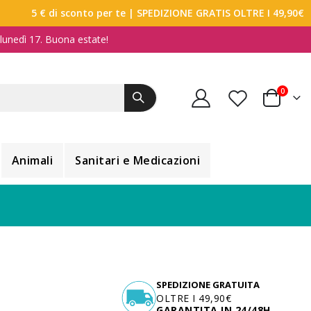
5 € di sconto per te
| SPEDIZIONE GRATIS OLTRE I 49,90€
a lunedì 17. Buona estate!
elemen
0
Carrello
Animali
Sanitari e Medicazioni
SPEDIZIONE GRATUITA
OLTRE I 49,90€
GARANTITA IN 24/48H