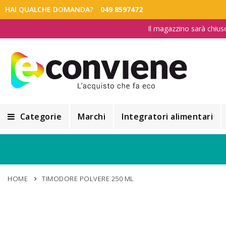
HAI QUALCHE DOMANDA?
049 8597472
Il magazzino sarà chius
Categorie
Marchi
Integratori alimentari
Integratori alimentari
Alimentazione e Dietetica
HOME
TIMODORE POLVERE 250 ML
Cosmesi
Cosmetici Naturali