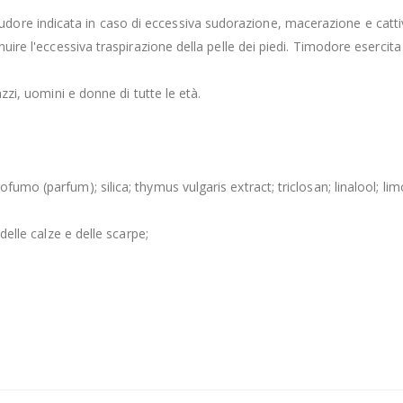
ore indicata in caso di eccessiva sudorazione, macerazione e catti
nuire l'eccessiva traspirazione della pelle dei piedi. Timodore eserci
zzi, uomini e donne di tutte le età.
umo (parfum); silica; thymus vulgaris extract; triclosan; linalool; li
delle calze e delle scarpe;