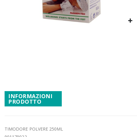
Promozioni
Mistery Box
Vai
all'inizio
della
galleria
di
immagini
INFORMAZIONI
PRODOTTO
TIMODORE POLVERE 250ML
901179022