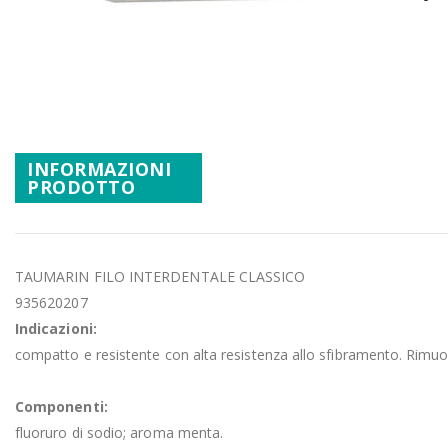
Promozioni
Vai
Mistery Box
all'inizio
della
galleria
di
immagini
INFORMAZIONI
PRODOTTO
TAUMARIN FILO INTERDENTALE CLASSICO
935620207
Indicazioni:
compatto e resistente con alta resistenza allo sfibramento. Rimuov
Componenti:
fluoruro di sodio; aroma menta.