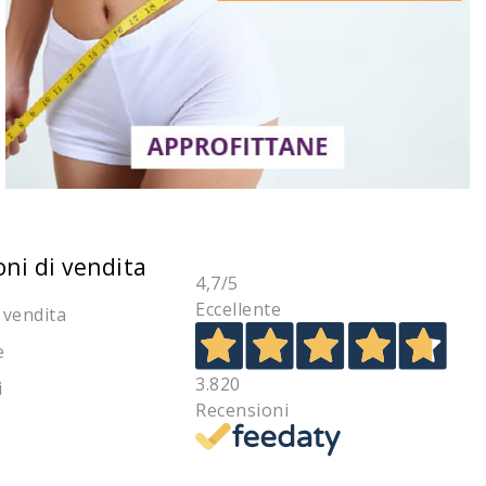
oni di vendita
4,7
/5
Eccellente
 vendita
e
3.820
i
Recensioni