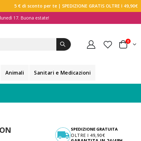
5 € di sconto per te
| SPEDIZIONE GRATIS OLTRE I 49,90€
a lunedì 17. Buona estate!
elemen
0
Carrello
Animali
Sanitari e Medicazioni
NON
SPEDIZIONE GRATUITA
OLTRE I 49,90€
GARANTITA IN 24/48H