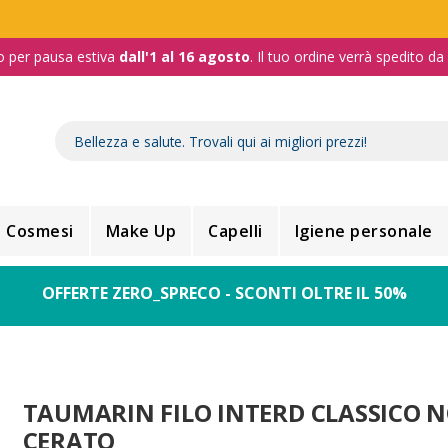
o per pausa estiva
dall'1 al 16 agosto
. Il tuo ordine verrà spedito d
Cosmesi
Make Up
Capelli
Igiene personale
OFFERTE ZERO_SPRECO - SCONTI OLTRE IL 50%
TAUMARIN FILO INTERD CLASSICO 
CERATO