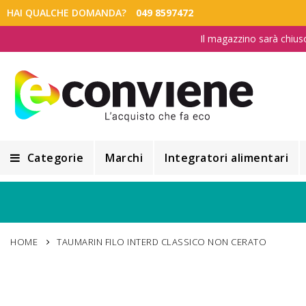
HAI QUALCHE DOMANDA?
049 8597472
Il magazzino sarà chius
Categorie
Marchi
Integratori alimentari
Integratori alimentari
Alimentazione e Dietetica
HOME
TAUMARIN FILO INTERD CLASSICO NON CERATO
Cosmesi
Cosmetici Naturali