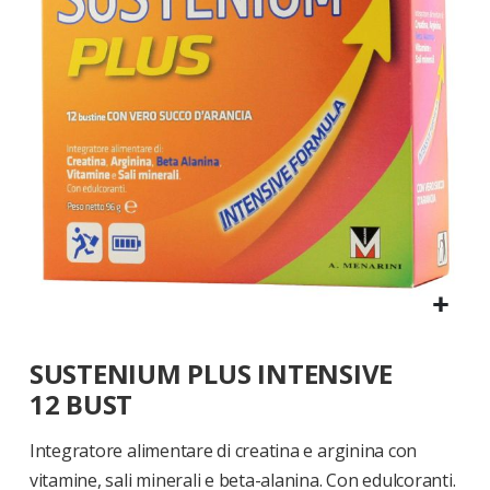
di
immagini
Vai
SUSTENIUM PLUS INTENSIVE
all'inizio
della
12 BUST
galleria
di
Integratore alimentare di creatina e arginina con
immagini
vitamine, sali minerali e beta-alanina. Con edulcoranti.