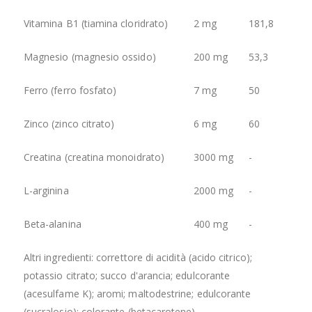
Vitamina B1 (tiamina cloridrato)
2 mg
181,8
Magnesio (magnesio ossido)
200 mg
53,3
Ferro (ferro fosfato)
7 mg
50
Zinco (zinco citrato)
6 mg
60
Creatina (creatina monoidrato)
3000 mg
-
L-arginina
2000 mg
-
Beta-alanina
400 mg
-
Altri ingredienti: correttore di acidità (acido citrico);
potassio citrato; succo d'arancia; edulcorante
(acesulfame K); aromi; maltodestrine; edulcorante
(sucralosio); colorante (betacarotene).