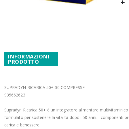
Promozioni
Vai
Mistery Box
all'inizio
della
galleria
di
immagini
INFORMAZIONI
PRODOTTO
SUPRADYN RICARICA 50+ 30 COMPRESSE
935662623
Supradyn Ricarica 50+ è un integratore alimentare multivitaminico
formulato per sostenere la vitalità dopo i 50 anni. I componenti 
carica e benessere.