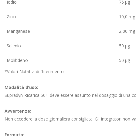
Iodio
75 µg
Zinco
10,0 mg
Manganese
2,00 mg
Selenio
50 µg
Molibdeno
50 µg
*Valori Nutritivi di Riferimento
Modalità d’uso:
Supradyn Ricarica 50+ deve essere assunto nel dosaggio di una com
Avvertenze:
Non eccedere la dose giornaliera consigliata. Gli integratori non van
Formato: