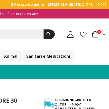
5 € di sconto per te
| SPEDIZIONE GRATIS OLTRE I 49,90€
a lunedì 17. Buona estate!
elemen
0
Carrello
Animali
Sanitari e Medicazioni
ORE 30
SPEDIZIONE GRATUITA
OLTRE I 49,90€
GARANTITA IN 24/48H