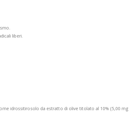
ismo.
cali liberi.
me idrossitirosolo da estratto di olive titolato al 10% (5,00 mg
*