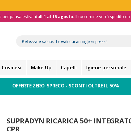
o per pausa estiva
dall'1 al 16 agosto
. Il tuo ordine verrà spedito d
Cosmesi
Make Up
Capelli
Igiene personale
OFFERTE ZERO_SPRECO - SCONTI OLTRE IL 50%
SUPRADYN RICARICA 50+ INTEGRAT
CPR