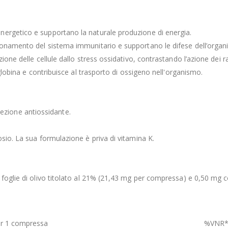
nergetico e supportano la naturale produzione di energia.
zionamento del sistema immunitario e supportano le difese dell’organ
one delle cellule dallo stress ossidativo, contrastando l’azione dei radi
oglobina e contribuisce al trasporto di ossigeno nell'organismo.
rotezione antiossidante.
sio. La sua formulazione è priva di vitamina K.
 foglie di olivo titolato al 21% (21,43 mg per compressa) e 0,50 mg co
er 1 compressa
%VNR