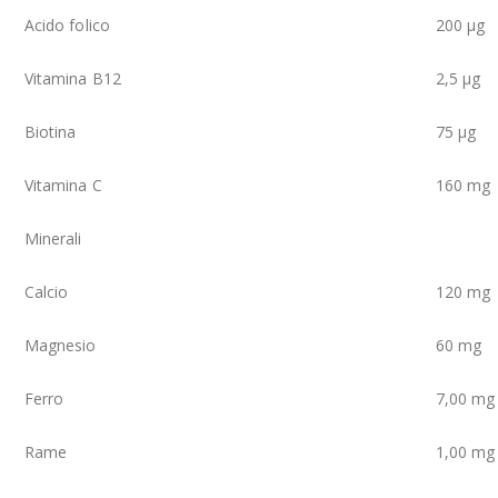
Acido folico
200 µg
Vitamina B12
2,5 µg
Biotina
75 µg
Vitamina C
160 mg
Minerali
Calcio
120 mg
Magnesio
60 mg
Ferro
7,00 mg
Rame
1,00 mg