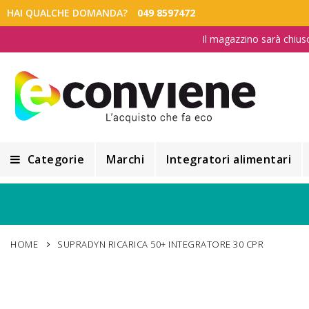
HAI QUALCHE DOMANDA?
049 8597472
Il magazzino sarà chius
Categorie
Marchi
Integratori alimentari
Integratori alimentari
Alimentazione e Dietetica
HOME
SUPRADYN RICARICA 50+ INTEGRATORE 30 CPR
Cosmesi
Cosmetici Naturali