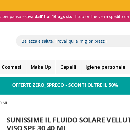
o per pausa estiva
dall'1 al 16 agosto
. Il tuo ordine verrà spedito d
Cosmesi
Make Up
Capelli
Igiene personale
OFFERTE ZERO_SPRECO - SCONTI OLTRE IL 50%
0 ML
SUNISSIME IL FLUIDO SOLARE VELL
VISO SPF 30 40 ML