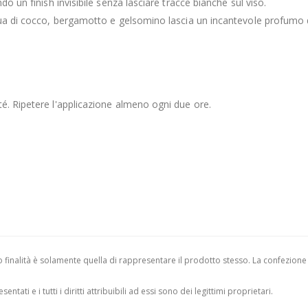
o un finish invisibile senza lasciare tracce bianche sul viso.
cqua di cocco, bergamotto e gelsomino lascia un incantevole profumo d
é. Ripetere l'applicazione almeno ogni due ore.
finalità è solamente quella di rappresentare il prodotto stesso. La confezione
entati e i tutti i diritti attribuibili ad essi sono dei legittimi proprietari.