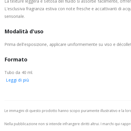
La texture leggera e setosa del fluido si assorbe facilmente, offrend
L'esclusiva fragranza estiva con note fresche e accattivanti di a
sensoriale.
Modalità d'uso
Prima dell'esposizione, applicare uniformemente su viso e décollet
Formato
Tubo da 40 ml.
Leggi di più
Le immagini di questo prodotto hanno scopo puramente illustrativo e la loro 
Nella pubblicazione non si intende infrangere diritti altrui.
I marchi qui rappres