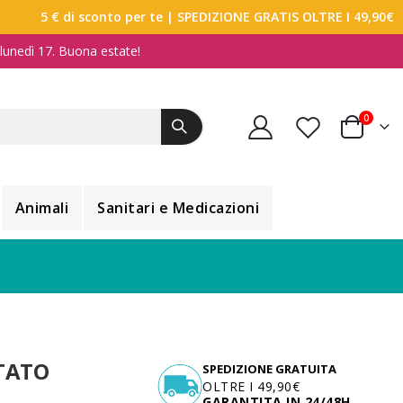
5 € di sconto per te
| SPEDIZIONE GRATIS OLTRE I 49,90€
a lunedì 17. Buona estate!
elemen
0
Carrello
Animali
Sanitari e Medicazioni
UTATO
SPEDIZIONE GRATUITA
OLTRE I 49,90€
GARANTITA IN 24/48H