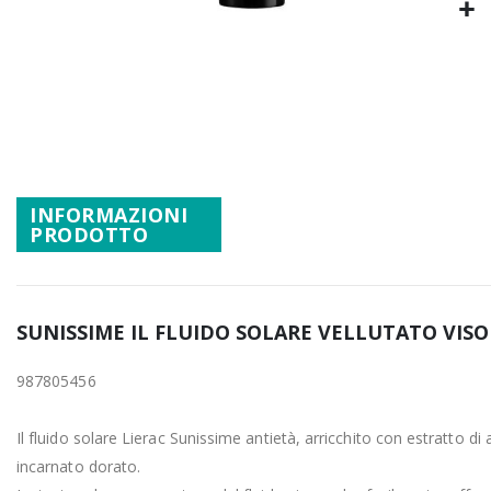
Promozioni
Vai
Mistery Box
all'inizio
della
galleria
di
immagini
INFORMAZIONI
PRODOTTO
SUNISSIME IL FLUIDO SOLARE VELLUTATO VISO 
987805456
Il fluido solare Lierac Sunissime antietà, arricchito con estratto 
incarnato dorato.