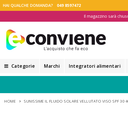
HAI QUALCHE DOMANDA?
049 8597472
Il magazzino sarà chius
Categorie
Marchi
Integratori alimentari
Integratori alimentari
Alimentazione e Dietetica
HOME
SUNISSIME IL FLUIDO SOLARE VELLUTATO VISO SPF 30 4
Cosmesi
Cosmetici Naturali