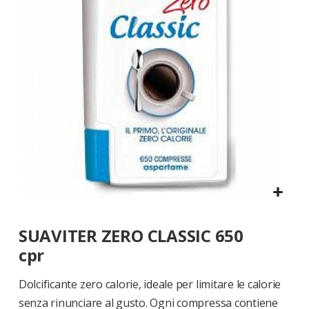
di
immagini
Vai
SUAVITER ZERO CLASSIC 650
all'inizio
della
cpr
galleria
di
Dolcificante zero calorie, ideale per limitare le calorie
immagini
senza rinunciare al gusto. Ogni compressa contiene