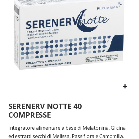
di
immagini
Vai
SERENERV NOTTE 40
all'inizio
della
COMPRESSE
galleria
di
Integratore alimentare a base di Melatonina, Glicina
immagini
ed estratti secchi di Melissa, Passiflora e Camomilla.