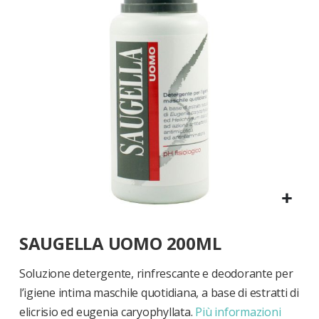
di
immagini
Vai
SAUGELLA UOMO 200ML
all'inizio
della
galleria
Soluzione detergente, rinfrescante e deodorante per
di
l’igiene intima maschile quotidiana, a base di estratti di
immagini
elicrisio ed eugenia caryophyllata.
Più informazioni