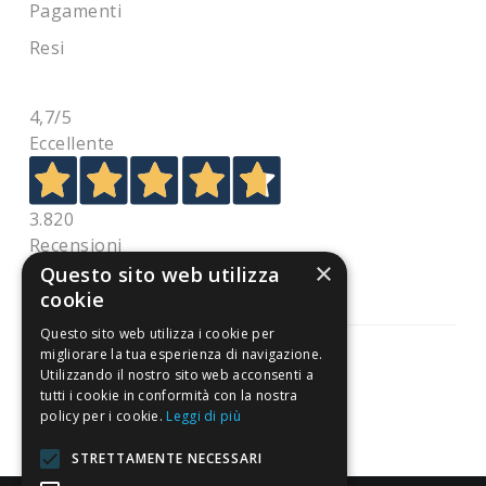
Pagamenti
Resi
4,7
/5
Eccellente
3.820
Recensioni
×
Questo sito web utilizza
cookie
Questo sito web utilizza i cookie per
migliorare la tua esperienza di navigazione.
Utilizzando il nostro sito web acconsenti a
tutti i cookie in conformità con la nostra
Pagamenti sicuri
policy per i cookie.
Leggi di più
STRETTAMENTE NECESSARI