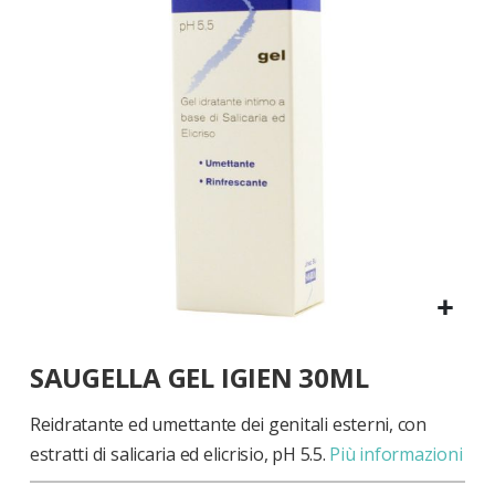
di
immagini
Vai
SAUGELLA GEL IGIEN 30ML
all'inizio
della
galleria
Reidratante ed umettante dei genitali esterni, con
di
estratti di salicaria ed elicrisio, pH 5.5.
Più informazioni
immagini