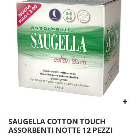
fine
della
galleria
di
immagini
Vai
SAUGELLA COTTON TOUCH
all'inizio
della
ASSORBENTI NOTTE 12 PEZZI
galleria