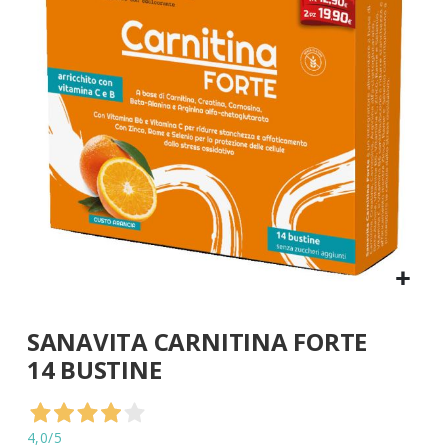
di
immagini
Vai
SANAVITA CARNITINA FORTE
all'inizio
della
14 BUSTINE
galleria
di
immagini
4,0
/5