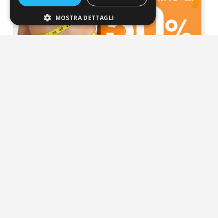
MOSTRA DETTAGLI
La nostra convenienza
Il risparmio che fa ambiente
Il nostro manifesto