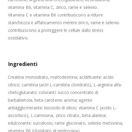
vitamina B6, vitamina C, zinco, rame e selenio.
Vitamina C e vitamina B6 contribuiscono a ridurre
stanchezza e affaticamento mentre zinco, rame e selenio
contribuiscono a proteggere le cellule dallo stress
ossidativo.
Ingredienti
Creatina monoidrato, maltodestrina; acidificante: acido
citrico; carnitina (actil-L-carnitina cloridrato), L-arginina alfa-
chetoglutarato; coloranti: succo concentrato di
barbabietola, beta-carotene; aroma; agente
antiagglomerante: biossido di silicio; vitamina C (acido L-
ascorbico), L-carnosina, zinco citrato, beta-alanina;
edulcorante: sucralosio; rame gluconato, selenio metionina,
vitamina B6 (cloridrato di piridossina).