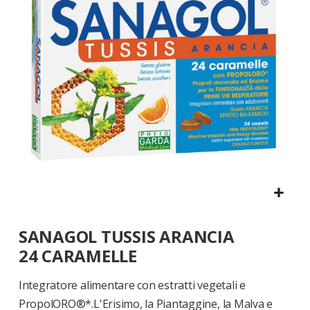
di
immagini
Vai
SANAGOL TUSSIS ARANCIA
all'inizio
della
24 CARAMELLE
galleria
di
Integratore alimentare con estratti vegetali e
immagini
PropolORO®*.L'Erisimo, la Piantaggine, la Malva e