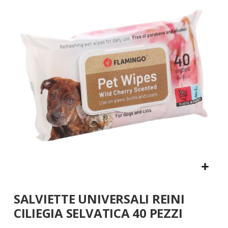
fine
della
galleria
di
immagini
Vai
SALVIETTE UNIVERSALI REINI
all'inizio
della
CILIEGIA SELVATICA 40 PEZZI
galleria