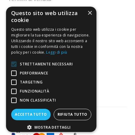
Spedizione
×
Questo sito web utilizza
cookie
Pagamenti
Resi
Questo sito web utilizza i cookie per
migliorare la tua esperienza di navigazione.
Utilizzando il nostro sito web acconsenti a
tutti i cookie in conformità con la nostra
4,7
/5
policy per i cookie.
Leggi di più
Eccellente
STRETTAMENTE NECESSARI
PERFORMANCE
3.818
TARGETING
Recensioni
FUNZIONALITÀ
NON CLASSIFICATI
ACCETTA TUTTO
RIFIUTA TUTTO
Pagamenti sicuri
MOSTRA DETTAGLI