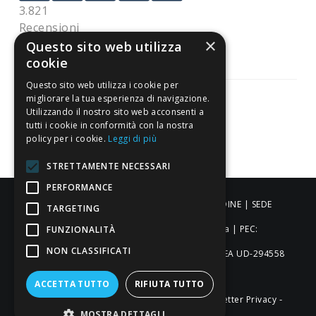
3.821
Recensioni
×
Questo sito web utilizza
cookie
Questo sito web utilizza i cookie per
migliorare la tua esperienza di navigazione.
Utilizzando il nostro sito web acconsenti a
tutti i cookie in conformità con la nostra
Pagamenti sicuri
policy per i cookie.
Leggi di più
STRETTAMENTE NECESSARI
PERFORMANCE
ALDIGIÙ S.R.L. | Via Cortazzis 15 33100 - UDINE | SEDE
TARGETING
OPERATIVA: Via del Progresso 3 - Padova | PEC:
FUNZIONALITÀ
NON CLASSIFICATI
aldigiusrl@pec.it | C.F. e P.IVA 02873920306 REA UD-294558
Capitale sociale: € 27.086,97
ACCETTA TUTTO
RIFIUTA TUTTO
-
-
-
Credits
Privacy & Cookie Policy
Newsletter Privacy
MOSTRA DETTAGLI