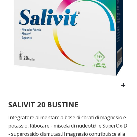
di
immagini
Vai
SALIVIT 20 BUSTINE
all'inizio
della
galleria
Integratore alimentare a base di citrati di magnesio e
di
potassio, Ribocare - miscela di nucleotidi e SuperOx-D
immagini
- superossido dismutasi.Il magnesio contribuisce alla