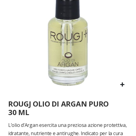
di
immagini
Vai
ROUGJ OLIO DI ARGAN PURO
all'inizio
della
30 ML
galleria
di
L’olio d’Argan esercita una preziosa azione protettiva,
immagini
idratante, nutriente e antirughe. Indicato per la cura