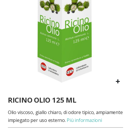
di
immagini
Vai
RICINO OLIO 125 ML
all'inizio
della
galleria
Olio viscoso, giallo chiaro, di odore tipico, ampiamente
di
impiegato per uso esterno.
Più informazioni
immagini