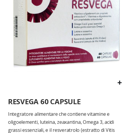
di
immagini
Vai
RESVEGA 60 CAPSULE
all'inizio
della
galleria
Integratore alimentare che contiene vitamine e
di
oligoelementi, luteina, zeaxantina, Omega 3, acidi
immagini
grassi essenziali, e il resveratrolo (estratto di Vitis