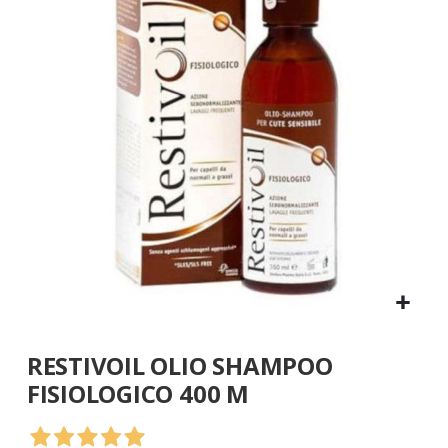
galleria
di
immagini
Vai
RESTIVOIL OLIO SHAMPOO
all'inizio
della
FISIOLOGICO 400 M
galleria
di
immagini