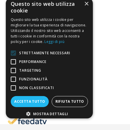
×
Questo sito web utilizza
Riferimenti da controllare
cookie
Condizioni di vendita
Questo sito web utilizza i cookie per
migliorare la tua esperienza di navigazione.
Utilizzando il nostro sito web acconsenti a
Termini di vendita
tutti i cookie in conformità con la nostra
Spedizione
policy per i cookie.
Leggi di più
Pagamenti
STRETTAMENTE NECESSARI
Resi
PERFORMANCE
TARGETING
FUNZIONALITÀ
4,7
/5
Eccellente
NON CLASSIFICATI
ACCETTA TUTTO
RIFIUTA TUTTO
3.821
Recensioni
MOSTRA DETTAGLI