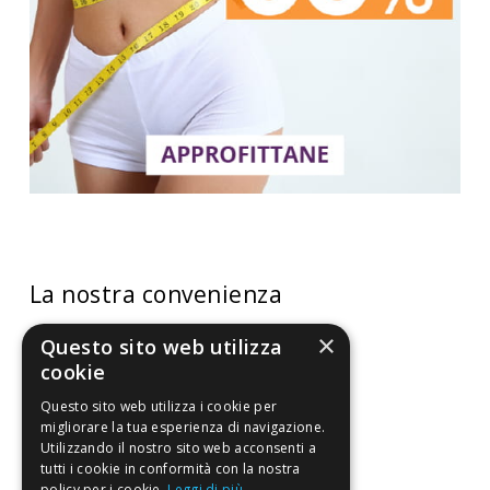
La nostra convenienza
×
Il risparmio che fa ambiente
Questo sito web utilizza
cookie
Il nostro manifesto
Questo sito web utilizza i cookie per
Il blog
migliorare la tua esperienza di navigazione.
Utilizzando il nostro sito web acconsenti a
Perché fidarti
tutti i cookie in conformità con la nostra
Vendi con noi
policy per i cookie.
Leggi di più