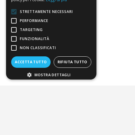
STRETTAMENTE NECESSARI
Chi siamo
PERFORMANCE
Chi Siamo
TARGETING
Sostegno e riconoscimenti
FUNZIONALITÀ
NON CLASSIFICATI
Servizio clienti
ACCETTA TUTTO
RIFIUTA TUTTO
FAQ
Riferimenti da controllare
MOSTRA DETTAGLI
Condizioni di vendita
Termini di vendita
Spedizione
Pagamenti
Resi