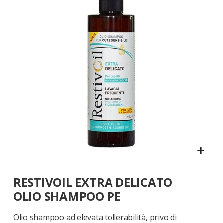
galleria
di
immagini
Vai
RESTIVOIL EXTRA DELICATO
all'inizio
della
OLIO SHAMPOO PE
galleria
di
Olio shampoo ad elevata tollerabilità, privo di
immagini