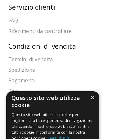
Servizio clienti
FAQ
Riferimenti da controllare
Condizioni di vendita
Termini di vendita
Spedizione
Pagamenti
Resi
×
Questo sito web utilizza
cookie
Questo sito web utilizza i cookie per
migliorare la tua esperienza di navigazione.
Utilizzando il nostro sito web acconsenti a
tutti i cookie in conformità con la nostra
Pagamenti sicuri
policy per i cookie.
Leggi di più