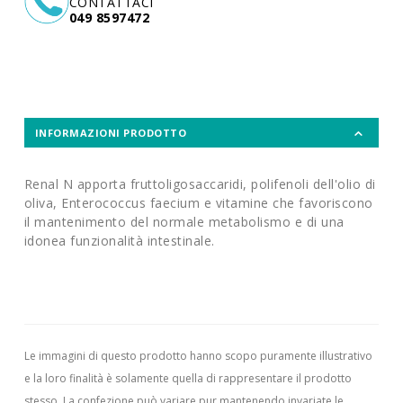
CONTATTACI
049 8597472
INFORMAZIONI PRODOTTO
Renal N apporta fruttoligosaccaridi, polifenoli dell'olio di
oliva, Enterococcus faecium e vitamine che favoriscono
il mantenimento del normale metabolismo e di una
idonea funzionalità intestinale.
Le immagini di questo prodotto hanno scopo puramente illustrativo
e la loro finalità è solamente quella di rappresentare il prodotto
stesso. La confezione può variare pur mantenendo invariate le