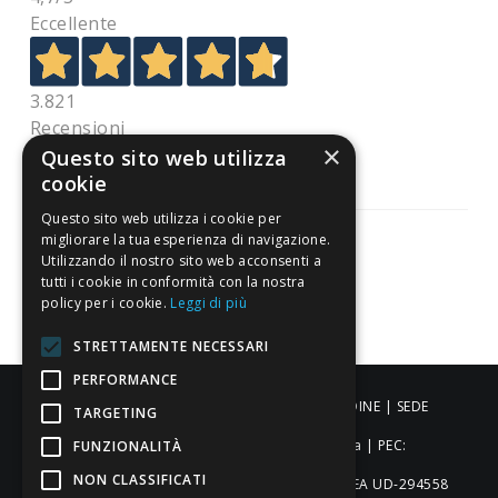
Eccellente
3.821
Recensioni
×
Questo sito web utilizza
cookie
Questo sito web utilizza i cookie per
migliorare la tua esperienza di navigazione.
Utilizzando il nostro sito web acconsenti a
tutti i cookie in conformità con la nostra
Pagamenti sicuri
policy per i cookie.
Leggi di più
STRETTAMENTE NECESSARI
PERFORMANCE
ALDIGIÙ S.R.L. | Via Cortazzis 15 33100 - UDINE | SEDE
TARGETING
OPERATIVA: Via del Progresso 3 - Padova | PEC:
FUNZIONALITÀ
NON CLASSIFICATI
aldigiusrl@pec.it | C.F. e P.IVA 02873920306 REA UD-294558