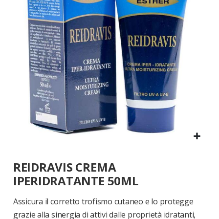
di
immagini
Vai
REIDRAVIS CREMA
all'inizio
della
IPERIDRATANTE 50ML
galleria
di
Assicura il corretto trofismo cutaneo e lo protegge
immagini
grazie alla sinergia di attivi dalle proprietà idratanti,