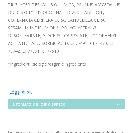
TRIGLYCERIDES, OLUS OIL, MICA, PRUNUS AMYGDALUS
DULCIS OIL*, HYDROGENATED VEGETABLE OIL,
COPERNICIA CERIFERA CERA, CANDELILLA CERA,
SESAMUM INDICUM OIL*, POLYGLYCERYL-3
DIISOSTEARATE, GLYCERYL CAPRYLATE, TOCOPHERYL
ACETATE, TALC, SORBIC ACID, CI 77491, CI 75470, CI
77742, CI 77891, CI 77510
*ingredienti biologici/organic ingredients
Leggi di più
INFORMAZIONI ZERO SPRECO
Le immagini di questo prodotto hanno scopo puramente illustrativo