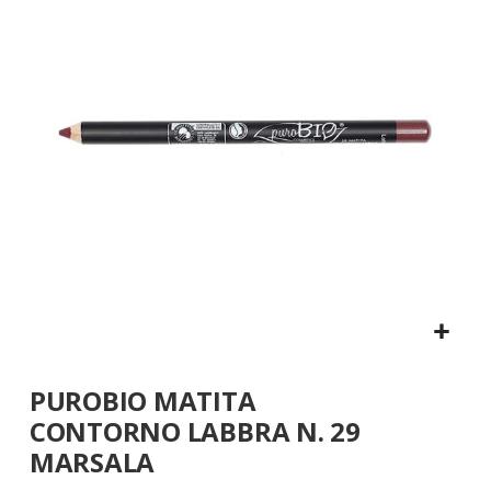
galleria
di
immagini
Vai
PUROBIO MATITA
all'inizio
della
CONTORNO LABBRA N. 29
galleria
MARSALA
di
immagini