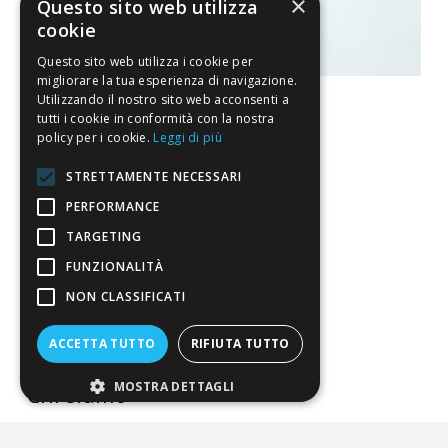
×
Questo sito web utilizza
cookie
Questo sito web utilizza i cookie per
migliorare la tua esperienza di navigazione.
Utilizzando il nostro sito web acconsenti a
tutti i cookie in conformità con la nostra
policy per i cookie.
Leggi di più
La nostra convenienza
STRETTAMENTE NECESSARI
PERFORMANCE
Il risparmio che fa ambiente
TARGETING
Il nostro manifesto
FUNZIONALITÀ
Il blog
NON CLASSIFICATI
Perché fidarti
ACCETTA TUTTO
RIFIUTA TUTTO
Vendi con noi
MOSTRA DETTAGLI
Chi siamo
Chi Siamo