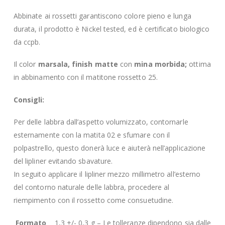
Abbinate ai rossetti garantiscono colore pieno e lunga
durata, il prodotto è Nickel tested, ed è certificato biologico
da ccpb.
Il color
marsala, finish matte
con
mina morbida;
ottima
in abbinamento con il matitone rossetto 25.
Consigli:
Per delle labbra dall’aspetto volumizzato, contornarle
esternamente con la matita 02 e sfumare con il
polpastrello, questo donerà luce e aiuterà nell’applicazione
del lipliner evitando sbavature.
In seguito applicare il lipliner mezzo millimetro all’esterno
del contorno naturale delle labbra, procedere al
riempimento con il rossetto come consuetudine.
Formato
1,3 +/- 0,3 g – Le tolleranze dipendono sia dalle