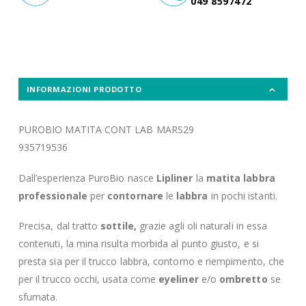
049 8597472
INFORMAZIONI PRODOTTO
PUROBIO MATITA CONT LAB MARS29
935719536
Dall’esperienza PuroBio nasce
Lipliner
la
matita labbra
professionale
per
contornare
le
labbra
in pochi istanti.
Precisa, dal tratto
sottile,
grazie agli oli naturali in essa
contenuti, la mina risulta morbida al punto giusto, e si
presta sia per il trucco labbra, contorno e riempimento, che
per il trucco occhi, usata come
eyeliner
e/o
ombretto
se
sfumata.