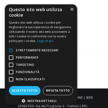
×
4,7
/5
Questo sito web utilizza
Eccellente
cookie
Questo sito web utilizza i cookie per
migliorare la tua esperienza di navigazione.
3.818
Utilizzando il nostro sito web acconsenti a
tutti i cookie in conformità con la nostra
Recensioni
policy per i cookie.
Leggi di più
STRETTAMENTE NECESSARI
PERFORMANCE
TARGETING
Pagamenti sicuri
FUNZIONALITÀ
NON CLASSIFICATI
ACCETTA TUTTO
RIFIUTA TUTTO
ALDIGIÙ S.R.L. | Via Cortazzis 15 33100 - UDINE | SEDE
MOSTRA DETTAGLI
OPERATIVA: Via del Progresso 3 - Padova | PEC: