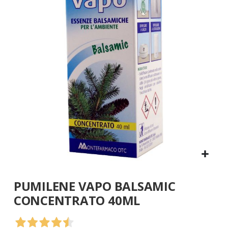
galleria
di
immagini
Vai
PUMILENE VAPO BALSAMIC
all'inizio
della
CONCENTRATO 40ML
galleria
di
immagini