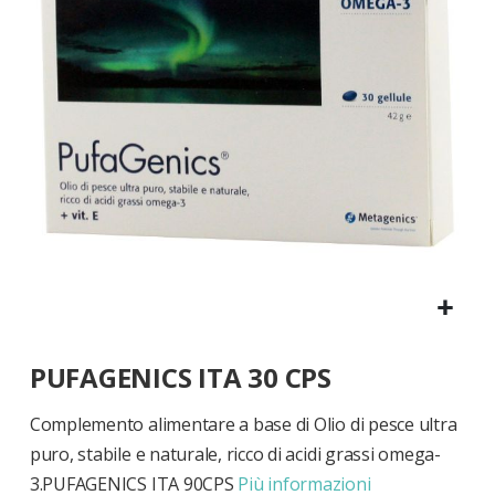
di
immagini
Vai
PUFAGENICS ITA 30 CPS
all'inizio
della
galleria
Complemento alimentare a base di Olio di pesce ultra
di
puro, stabile e naturale, ricco di acidi grassi omega-
immagini
3.PUFAGENICS ITA 90CPS
Più informazioni