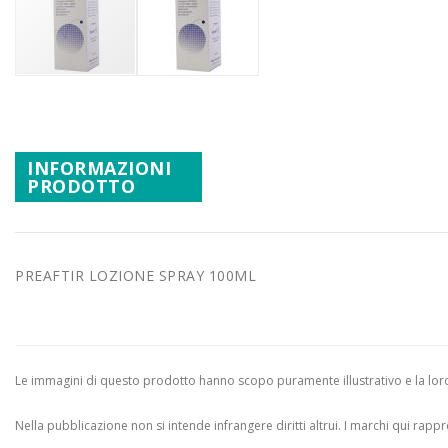
Promozioni
Mistery Box
Vai
all'inizio
della
INFORMAZIONI
galleria
PRODOTTO
di
immagini
PREAFTIR LOZIONE SPRAY 100ML
Le immagini di questo prodotto hanno scopo puramente illustrativo e la loro 
Nella pubblicazione non si intende infrangere diritti altrui.
I marchi qui rappres