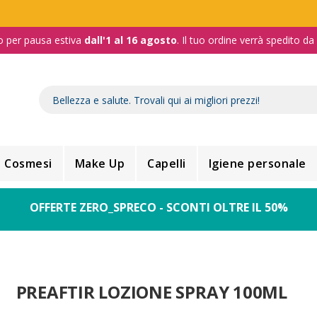
o per pausa estiva
dall'1 al 16 agosto
. Il tuo ordine verrà spedito d
Cosmesi
Make Up
Capelli
Igiene personale
OFFERTE ZERO_SPRECO - SCONTI OLTRE IL 50%
PREAFTIR LOZIONE SPRAY 100ML