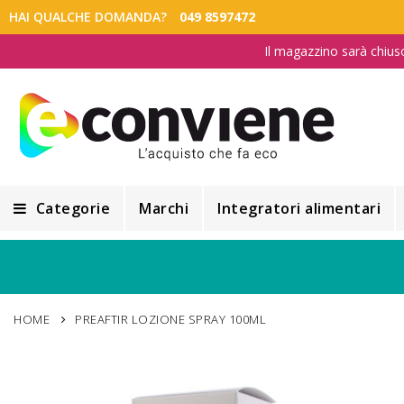
HAI QUALCHE DOMANDA?
049 8597472
Il magazzino sarà chius
Categorie
Marchi
Integratori alimentari
Integratori alimentari
Alimentazione e Dietetica
HOME
PREAFTIR LOZIONE SPRAY 100ML
Cosmesi
Cosmetici Naturali
Vai