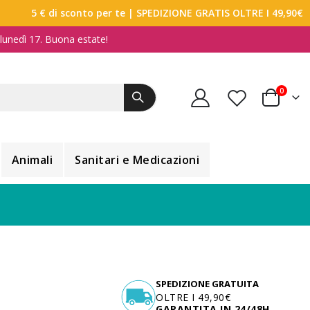
5 € di sconto per te
| SPEDIZIONE GRATIS OLTRE I 49,90€
a lunedì 17. Buona estate!
elemen
0
Carrello
Animali
Sanitari e Medicazioni
SPEDIZIONE GRATUITA
OLTRE I 49,90€
GARANTITA IN 24/48H