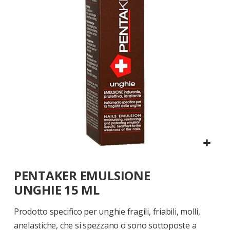
di
immagini
Vai
PENTAKER EMULSIONE
all'inizio
della
UNGHIE 15 ML
galleria
di
Prodotto specifico per unghie fragili, friabili, molli,
immagini
anelastiche, che si spezzano o sono sottoposte a