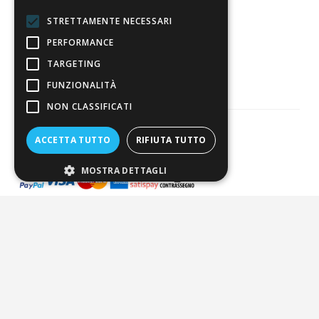
STRETTAMENTE NECESSARI
3.818
PERFORMANCE
Recensioni
TARGETING
FUNZIONALITÀ
NON CLASSIFICATI
ACCETTA TUTTO
RIFIUTA TUTTO
Pagamenti sicuri
MOSTRA DETTAGLI
ALDIGIÙ S.R.L. | Via Cortazzis 15 33100 - UDINE | SEDE
OPERATIVA: Via del Progresso 3 - Padova | PEC:
aldigiusrl@pec.it | C.F. e P.IVA 02873920306 REA UD-294558
Capitale sociale: € 27.086,97