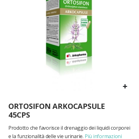
di
immagini
Vai
ORTOSIFON ARKOCAPSULE
all'inizio
della
45CPS
galleria
di
Prodotto che favorisce il drenaggio dei liquidi corporei
immagini
e la funzionalità delle vie urinarie.
Più informazioni