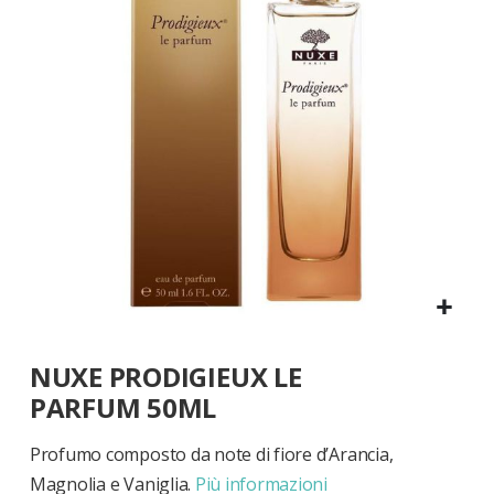
di
immagini
Vai
NUXE PRODIGIEUX LE
all'inizio
della
PARFUM 50ML
galleria
di
Profumo composto da note di fiore d’Arancia,
immagini
Magnolia e Vaniglia.
Più informazioni