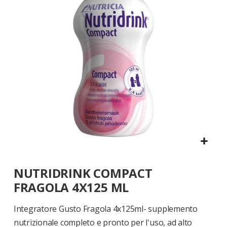
di
immagini
Vai
NUTRIDRINK COMPACT
all'inizio
della
FRAGOLA 4X125 ML
galleria
di
Integratore Gusto Fragola 4x125ml- supplemento
immagini
nutrizionale completo e pronto per l'uso, ad alto