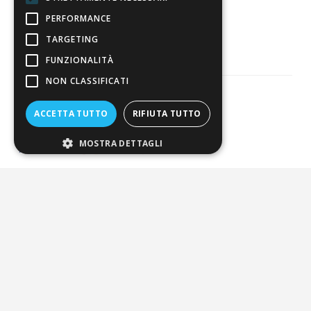
3.821
PERFORMANCE
Recensioni
TARGETING
FUNZIONALITÀ
NON CLASSIFICATI
ACCETTA TUTTO
RIFIUTA TUTTO
Pagamenti sicuri
MOSTRA DETTAGLI
ALDIGIÙ S.R.L. | Via Cortazzis 15 33100 - UDINE | SEDE
OPERATIVA: Via del Progresso 3 - Padova | PEC:
aldigiusrl@pec.it | C.F. e P.IVA 02873920306 REA UD-294558
Capitale sociale: € 27.086,97
-
-
-
Credits
Privacy & Cookie Policy
Newsletter Privacy