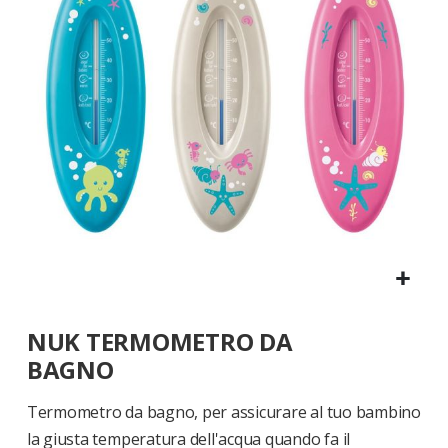
di
immagini
Vai
NUK TERMOMETRO DA
all'inizio
della
BAGNO
galleria
di
Termometro da bagno, per assicurare al tuo bambino
immagini
la giusta temperatura dell'acqua quando fa il