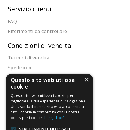
Servizio clienti
FAQ
Riferimenti da controllare
Condizioni di vendita
Termini di vendita
Spedizione
Pagamenti
×
Questo sito web utilizza
cookie
Resi
Questo sito web utilizza i cookie per
migliorare la tua esperienza di navigazione.
4,7
/5
Utilizzando il nostro sito web acconsenti a
tutti i cookie in conformità con la nostra
Eccellente
policy per i cookie.
Leggi di più
STRETTAMENTE NECESSARI