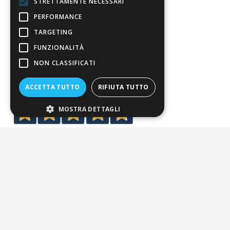
STRETTAMENTE NECESSARI
Spedizione
PERFORMANCE
Pagamenti
TARGETING
FUNZIONALITÀ
Resi
NON CLASSIFICATI
4,7
/5
ACCETTA TUTTO
RIFIUTA TUTTO
Eccellente
MOSTRA DETTAGLI
3.818
Recensioni
Pagamenti sicuri