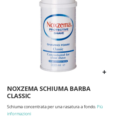
di
immagini
Vai
NOXZEMA SCHIUMA BARBA
all'inizio
della
CLASSIC
galleria
di
Schiuma concentrata per una rasatura a fondo.
Più
immagini
informazioni