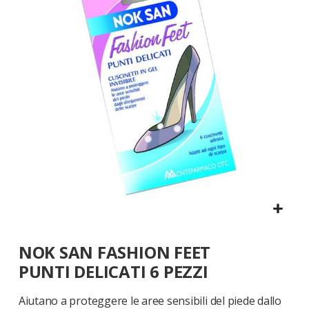
galleria
di
immagini
Vai
NOK SAN FASHION FEET
all'inizio
della
PUNTI DELICATI 6 PEZZI
galleria
di
Aiutano a proteggere le aree sensibili del piede dallo
immagini