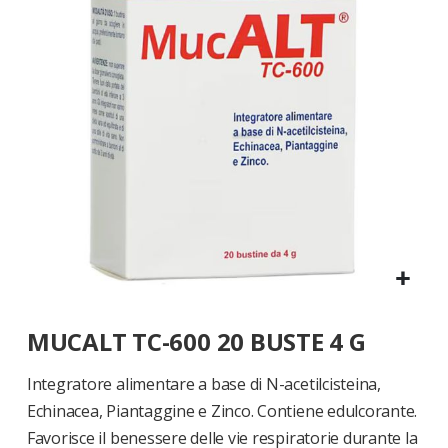
di
immagini
Vai
MUCALT TC-600 20 BUSTE 4 G
all'inizio
della
galleria
Integratore alimentare a base di N-acetilcisteina,
di
Echinacea, Piantaggine e Zinco. Contiene edulcorante.
immagini
Favorisce il benessere delle vie respiratorie durante la