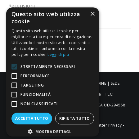
Recensioni
×
Questo sito web utilizza
cookie
Questo sito web utilizza i cookie per
migliorare la tua esperienza di navigazione.
Utilizzando il nostro sito web acconsenti a
tutti i cookie in conformità con la nostra
Pagamenti sicuri
policy per i cookie.
Leggi di più
STRETTAMENTE NECESSARI
PERFORMANCE
ALDIGIÙ S.R.L. | Via Cortazzis 15 33100 - UDINE | SEDE
TARGETING
OPERATIVA: Via del Progresso 3 - Padova | PEC:
FUNZIONALITÀ
NON CLASSIFICATI
aldigiusrl@pec.it | C.F. e P.IVA 02873920306 REA UD-294558
Capitale sociale: € 27.086,97
ACCETTA TUTTO
RIFIUTA TUTTO
-
-
-
Credits
Privacy & Cookie Policy
Newsletter Privacy
MOSTRA DETTAGLI