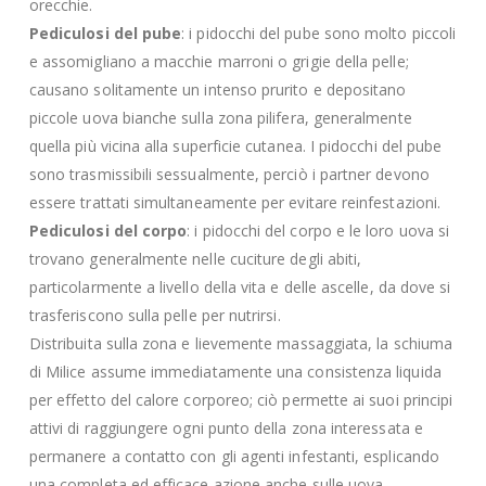
orecchie.
Pediculosi del pube
: i pidocchi del pube sono molto piccoli
e assomigliano a macchie marroni o grigie della pelle;
causano solitamente un intenso prurito e depositano
piccole uova bianche sulla zona pilifera, generalmente
quella più vicina alla superficie cutanea. I pidocchi del pube
sono trasmissibili sessualmente, perciò i partner devono
essere trattati simultaneamente per evitare reinfestazioni.
Pediculosi del corpo
: i pidocchi del corpo e le loro uova si
trovano generalmente nelle cuciture degli abiti,
particolarmente a livello della vita e delle ascelle, da dove si
trasferiscono sulla pelle per nutrirsi.
Distribuita sulla zona e lievemente massaggiata, la schiuma
di Milice assume immediatamente una consistenza liquida
per effetto del calore corporeo; ciò permette ai suoi principi
attivi di raggiungere ogni punto della zona interessata e
permanere a contatto con gli agenti infestanti, esplicando
una completa ed efficace azione anche sulle uova