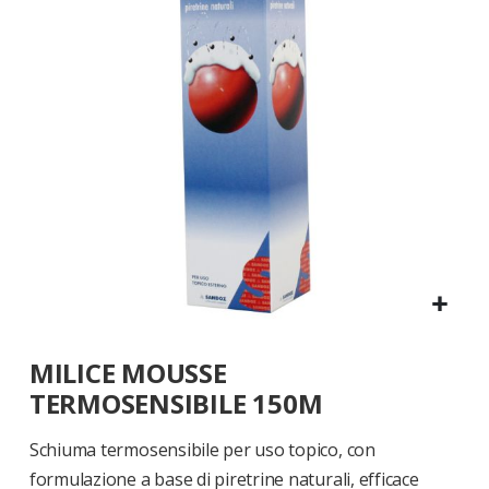
di
immagini
Vai
MILICE MOUSSE
all'inizio
della
TERMOSENSIBILE 150M
galleria
di
Schiuma termosensibile per uso topico, con
immagini
formulazione a base di piretrine naturali, efficace