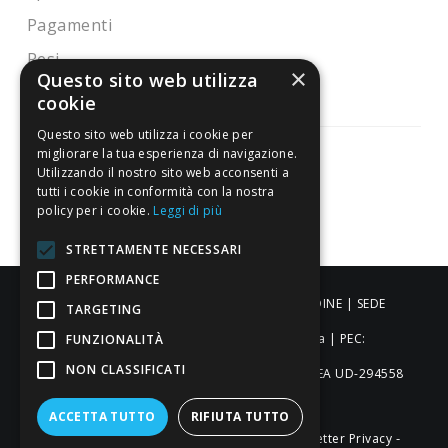
Pagamenti
Resi
×
Questo sito web utilizza
cookie
Questo sito web utilizza i cookie per
migliorare la tua esperienza di navigazione.
Utilizzando il nostro sito web acconsenti a
tutti i cookie in conformità con la nostra
Pagamenti sicuri
policy per i cookie.
Leggi di più
STRETTAMENTE NECESSARI
PERFORMANCE
ALDIGIÙ S.R.L. | Via Cortazzis 15 33100 - UDINE | SEDE
TARGETING
OPERATIVA: Via del Progresso 3 - Padova | PEC:
FUNZIONALITÀ
NON CLASSIFICATI
aldigiusrl@pec.it | C.F. e P.IVA 02873920306 REA UD-294558
Capitale sociale: € 27.086,97
ACCETTA TUTTO
RIFIUTA TUTTO
-
-
-
Credits
Privacy & Cookie Policy
Newsletter Privacy