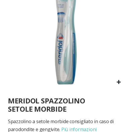
di
immagini
Vai
MERIDOL SPAZZOLINO
all'inizio
della
SETOLE MORBIDE
galleria
di
Spazzolino a setole morbide consigliato in caso di
immagini
parodondite e gengivite.
Più informazioni