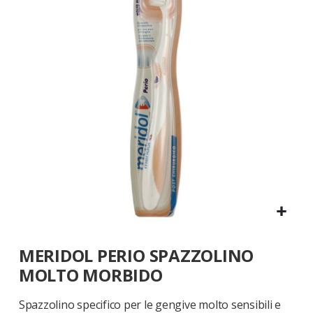
galleria
di
immagini
Vai
MERIDOL PERIO SPAZZOLINO
all'inizio
della
MOLTO MORBIDO
galleria
di
Spazzolino specifico per le gengive molto sensibili e
immagini