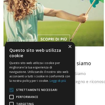
×
Questo sito web utilizza
cookie
La nostra convenienza
Chi siamo
Questo sito web utilizza i cookie per
migliorare la tua esperienza di
navigazione. Utilizzando il nostro sito web
Il risparmio che fa ambiente
Chi Siamo
acconsenti a tutti i cookie in conformità con
la nostra policy per i cookie.
Leggi di più
Il nostro manifesto
Sostegno e riconos
Il blog
STRETTAMENTE NECESSARI
Perché fidarti
PERFORMANCE
TARGETING