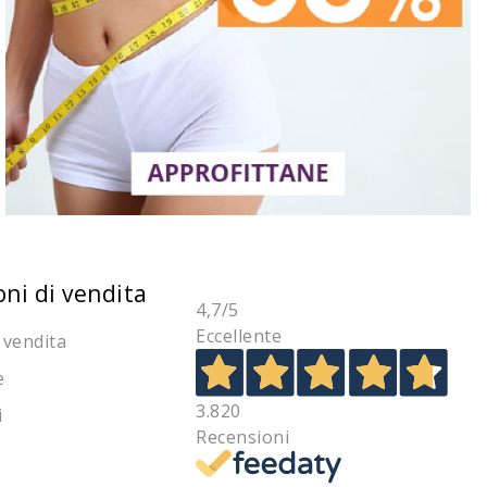
oni di vendita
4,7
/5
Eccellente
 vendita
e
3.820
i
Recensioni