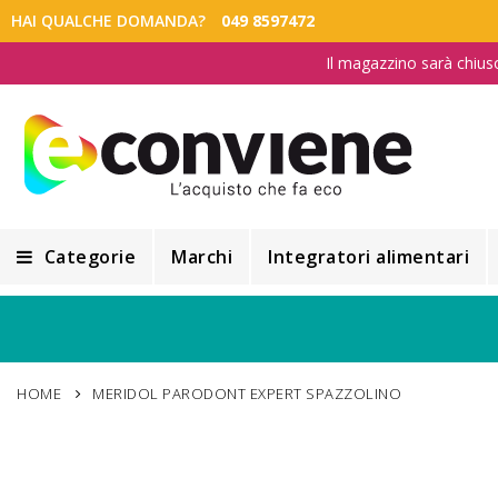
HAI QUALCHE DOMANDA?
049 8597472
Il magazzino sarà chius
Categorie
Marchi
Integratori alimentari
Integratori alimentari
Alimentazione e Dietetica
HOME
MERIDOL PARODONT EXPERT SPAZZOLINO
Cosmesi
Cosmetici Naturali