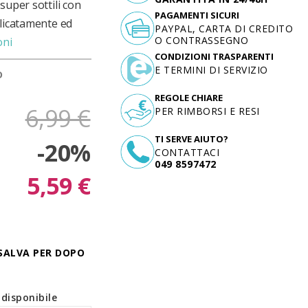
super sottili con
PAGAMENTI SICURI
elicatamente ed
PAYPAL, CARTA DI CREDITO
O CONTRASSEGNO
oni
CONDIZIONI TRASPARENTI
E TERMINI DI SERVIZIO
D
REGOLE CHIARE
6,99 €
PER RIMBORSI E RESI
TI SERVE AIUTO?
-20%
CONTATTACI
049 8597472
5,59 €
SALVA PER DOPO
disponibile