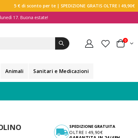
5 € di sconto per te
| SPEDIZIONE GRATIS OLTRE I 49,90€
a lunedì 17. Buona estate!
elemen
0
Carrello
Animali
Sanitari e Medicazioni
OLINO
SPEDIZIONE GRATUITA
OLTRE I 49,90€
GARANTITA IN 24/48H