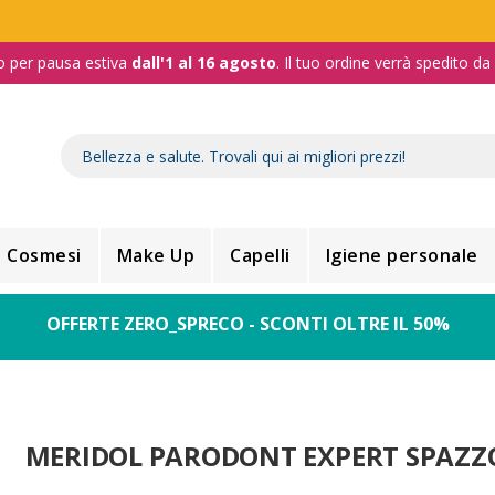
o per pausa estiva
dall'1 al 16 agosto
. Il tuo ordine verrà spedito d
Cosmesi
Make Up
Capelli
Igiene personale
OFFERTE ZERO_SPRECO - SCONTI OLTRE IL 50%
MERIDOL PARODONT EXPERT SPAZZ