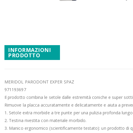
Promozioni
Vai
Mistery Box
all'inizio
della
galleria
di
immagini
INFORMAZIONI
PRODOTTO
MERIDOL PARODONT EXPER SPAZ
971193697
Il prodotto combina le setole dalle estremità coniche e super sottil
Rimuove la placca accuratamente e delicatamente e aiuta a preveni
1. Setole extra morbide a tre punte per una pulizia profonda lungo 
2. Testina rivestita con materiale morbido.
3. Manico ergonomico (scientificamente testato): un prodotto di qu