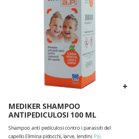
di
immagini
Vai
MEDIKER SHAMPOO
all'inizio
della
ANTIPEDICULOSI 100 ML
galleria
di
Shampoo anti pediculosi contro i parassiti del
immagini
capello.Elimina pidocchi, larve, lendini.
Più