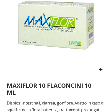
di
immagini
Vai
MAXIFLOR 10 FLACONCINI 10
all'inizio
della
ML
galleria
di
Disbiosi intestinali, diarrea, gonfiore. Adatto in caso di
immagini
squilibri della flora batterica, trattamenti prolungati