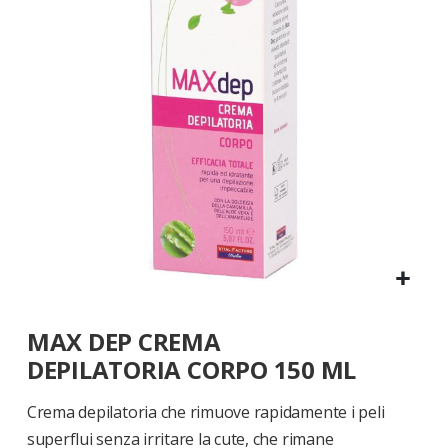
di
immagini
Vai
MAX DEP CREMA
all'inizio
della
DEPILATORIA CORPO 150 ML
galleria
di
Crema depilatoria che rimuove rapidamente i peli
immagini
superflui senza irritare la cute, che rimane