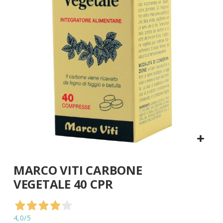
di
immagini
Vai
MARCO VITI CARBONE
all'inizio
della
VEGETALE 40 CPR
galleria
di
immagini
4,0
/5