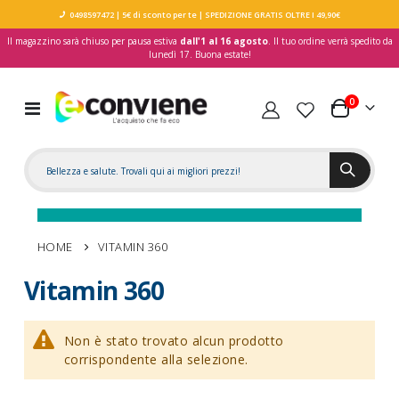
0498597472
| 5€ di sconto per te
| SPEDIZIONE GRATIS OLTRE I 49,90€
Il magazzino sarà chiuso per pausa estiva
dall'1 al 16 agosto
. Il tuo ordine verrà spedito da
lunedì 17. Buona estate!
elementi
0
Toggle
Carrello
Nav
HOME
VITAMIN 360
Vitamin 360
Non è stato trovato alcun prodotto
corrispondente alla selezione.