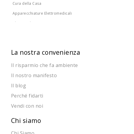
Cura della Casa
Apparecchiature Elettromedicali
Idee regalo
Promozioni
categorie obsolete
La nostra convenienza
Principi Attivi
Il risparmio che fa ambiente
Il nostro manifesto
Il blog
Perché fidarti
Vendi con noi
Chi siamo
Chi Siamo