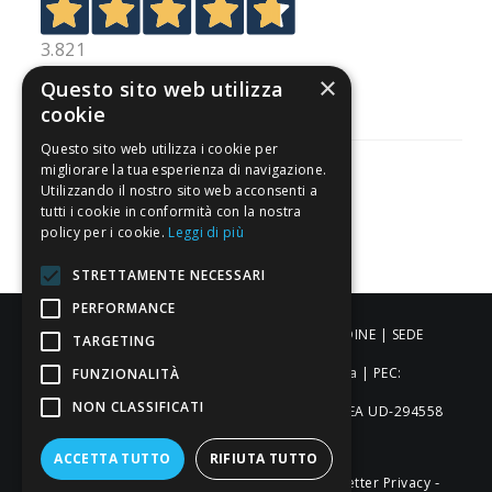
3.821
Recensioni
×
Questo sito web utilizza
cookie
Questo sito web utilizza i cookie per
migliorare la tua esperienza di navigazione.
Utilizzando il nostro sito web acconsenti a
tutti i cookie in conformità con la nostra
Pagamenti sicuri
policy per i cookie.
Leggi di più
STRETTAMENTE NECESSARI
PERFORMANCE
ALDIGIÙ S.R.L. | Via Cortazzis 15 33100 - UDINE | SEDE
TARGETING
OPERATIVA: Via del Progresso 3 - Padova | PEC:
FUNZIONALITÀ
NON CLASSIFICATI
aldigiusrl@pec.it | C.F. e P.IVA 02873920306 REA UD-294558
Capitale sociale: € 27.086,97
ACCETTA TUTTO
RIFIUTA TUTTO
-
-
-
Credits
Privacy & Cookie Policy
Newsletter Privacy