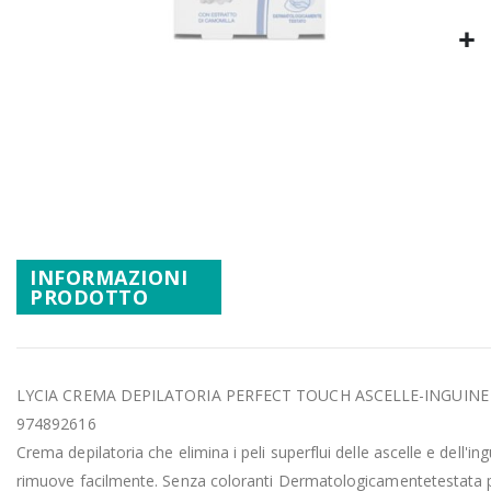
Promozioni
Mistery Box
Vai
all'inizio
della
galleria
di
immagini
INFORMAZIONI
PRODOTTO
LYCIA CREMA DEPILATORIA PERFECT TOUCH ASCELLE-INGUINE
974892616
Crema depilatoria che elimina i peli superflui delle ascelle e dell'i
rimuove facilmente. Senza coloranti Dermatologicamentetestata per