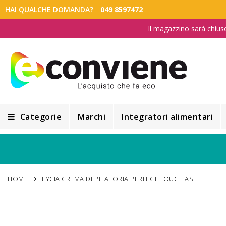
HAI QUALCHE DOMANDA?
049 8597472
Il magazzino sarà chius
Categorie
Marchi
Integratori alimentari
Integratori alimentari
Alimentazione e Dietetica
HOME
LYCIA CREMA DEPILATORIA PERFECT TOUCH AS
Cosmesi
Cosmetici Naturali