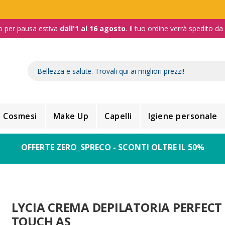
o per pausa estiva
dall'1 al 16 agosto
. Il tuo ordine verrà spedito d
Cosmesi
Make Up
Capelli
Igiene personale
OFFERTE ZERO_SPRECO - SCONTI OLTRE IL 50%
LYCIA CREMA DEPILATORIA PERFECT
TOUCH AS