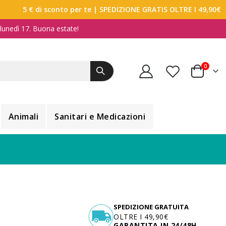
5 € di sconto per te
| SPEDIZIONE GRATIS OLTRE I 49,90€
a lunedì 17. Buona estate!
elemen
0
Carrello
Animali
Sanitari e Medicazioni
SPEDIZIONE GRATUITA
OLTRE I 49,90€
GARANTITA IN 24/48H