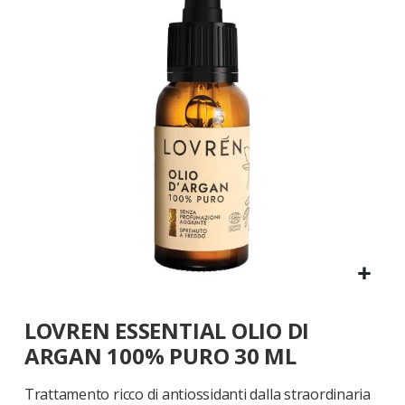
galleria
di
immagini
Vai
LOVREN ESSENTIAL OLIO DI
all'inizio
della
ARGAN 100% PURO 30 ML
galleria
di
Trattamento ricco di antiossidanti dalla straordinaria
immagini