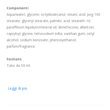
Componenti
Aqua/water; glycerin; octyldodecanol; stearic acid; peg-100
stearate; glyceryl stearate; palmitic acid; steareth-10;
paraffinum liquidum/mineral oil; dimethicone; allantoin;
capryloyl glycine; tetrasodium edta; xanthan gum; cetyl
alcohol; sodium benzoate; phenoxyethanol;
parfum/fragrance.
Formato
Tubo da 50 ml.
Leggi di più