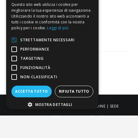
Eccellente
Questo sito web utilizza i cookie per
migliorare la tua esperienza di navigazione.
Utilizzando il nostro sito web acconsenti a
3.821
tutti i cookie in conformità con la nostra
policy per i cookie.
Leggi di più
Recensioni
STRETTAMENTE NECESSARI
PERFORMANCE
TARGETING
FUNZIONALITÀ
Pagamenti sicuri
NON CLASSIFICATI
ACCETTA TUTTO
RIFIUTA TUTTO
MOSTRA DETTAGLI
ALDIGIÙ S.R.L. | Via Cortazzis 15 33100 - UDINE | SEDE
OPERATIVA: Via del Progresso 3 - Padova | PEC:
aldigiusrl@pec.it | C.F. e P.IVA 02873920306 REA UD-294558