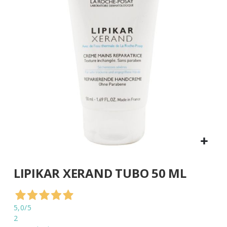
di
immagini
Vai
LIPIKAR XERAND TUBO 50 ML
all'inizio
della
galleria
di
5,0
/5
immagini
2