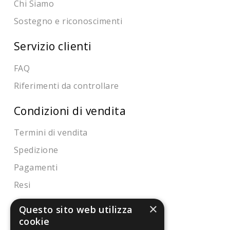
Chi Siamo
Sostegno e riconoscimenti
Servizio clienti
FAQ
Riferimenti da controllare
Condizioni di vendita
Termini di vendita
Spedizione
Pagamenti
Resi
×
Questo sito web utilizza
4,7
/5
cookie