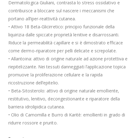
Dermatologica Giuliani, contrasta lo stress ossidativo e
contribuisce a bloccare sul nascere i meccanismi che
portano all’iper-reattività cutanea.
• Attivo 18 Beta-Glicirretico: principio funzionale della
liquirizia dalle spiccate proprietà lenitive e disarrossanti.
Riduce la permeabilità capillare e si è dimostrato efficace
come dermo-riparatore per pelli delicate e screpolate.
• Allantoina: attivo di origine naturale ad azione protettiva e
riepitelizzante. Nei tessuti danneggiati l’applicazione topica
promuove la proliferazione cellulare e la rapida
ricostruzione dell’epitelio.
• Beta-Sitosterolo: attivo di origine naturale emolliente,
restitutivo, lenitivo, decongestionante e riparatore della
barriera idrolipidica cutanea.
• Olio di Camomilla e Burro di Karitè: emollienti in grado di
ridurre rossore e prurito.