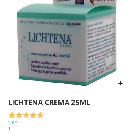
di
immagini
Vai
LICHTENA CREMA 25ML
all'inizio
della
galleria
di
5,0
/5
immagini
1