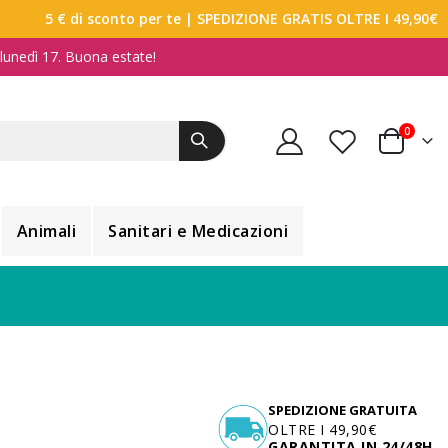
5 € di sconto per te
| SPEDIZIONE GRATIS OLTRE I 49,90€
a lunedì 17. Buona estate!
elemen
0
Carrello
Animali
Sanitari e Medicazioni
SPEDIZIONE GRATUITA
OLTRE I 49,90€
GARANTITA IN 24/48H