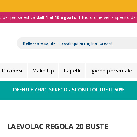
o per pausa estiva
dall'1 al 16 agosto
. Il tuo ordine verrà spedito d
Cosmesi
Make Up
Capelli
Igiene personale
OFFERTE ZERO_SPRECO - SCONTI OLTRE IL 50%
LAEVOLAC REGOLA 20 BUSTE