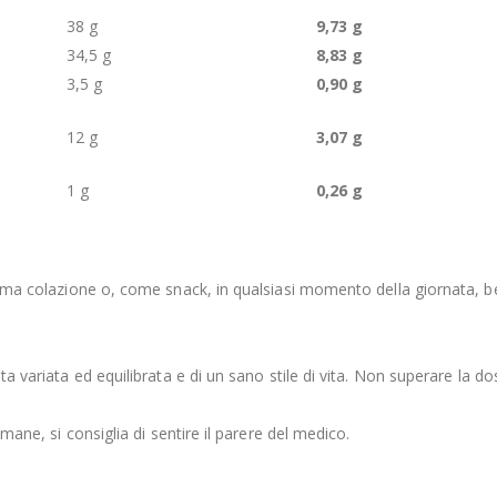
38 g
9,73 g
34,5 g
8,83 g
3,5 g
0,90 g
12 g
3,07 g
1 g
0,26 g
a prima colazione o, come snack, in qualsiasi momento della giornat
ta variata ed equilibrata e di un sano stile di vita. Non superare la do
imane, si consiglia di sentire il parere del medico.