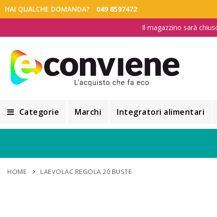
HAI QUALCHE DOMANDA?
049 8597472
Il magazzino sarà chius
Categorie
Marchi
Integratori alimentari
Integratori alimentari
Alimentazione e Dietetica
HOME
LAEVOLAC REGOLA 20 BUSTE
Cosmesi
Cosmetici Naturali