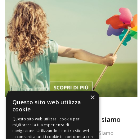
×
Questo sito web utilizza
cookie
La nostra convenienza
Chi siamo
Questo sito web utilizza i cookie per
migliorare la tua esperienza di
navigazione. Utilizzando il nostro sito web
Il risparmio che fa ambiente
Chi Siamo
acconsenti a tutti i cookie in conformità con