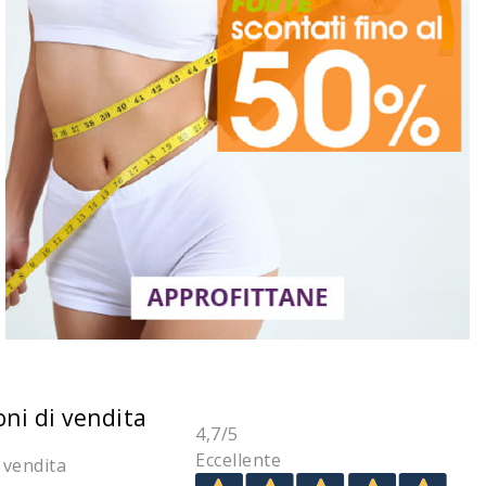
oni di vendita
4,7
/5
Eccellente
 vendita