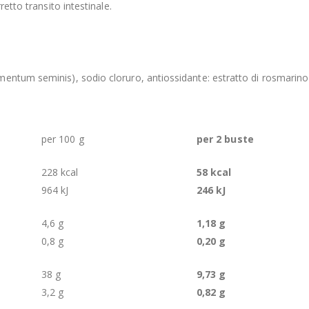
etto transito intestinale.
mentum seminis), sodio cloruro, antiossidante: estratto di rosmarin
per 100 g
per 2 buste
228 kcal
58 kcal
964 kJ
246 kJ
4,6 g
1,18 g
0,8 g
0,20 g
38 g
9,73 g
3,2 g
0,82 g