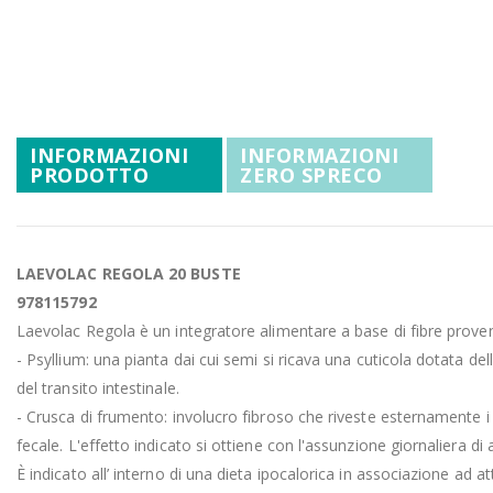
Promozioni
Vai
all'inizio
Mistery Box
della
galleria
di
INFORMAZIONI
INFORMAZIONI
immagini
PRODOTTO
ZERO SPRECO
LAEVOLAC REGOLA 20 BUSTE
978115792
Laevolac Regola è un integratore alimentare a base di fibre proven
- Psyllium: una pianta dai cui semi si ricava una cuticola dotata del
del transito intestinale.
- Crusca di frumento: involucro fibroso che riveste esternamente i s
fecale. L'effetto indicato si ottiene con l'assunzione giornaliera di
È indicato all’ interno di una dieta ipocalorica in associazione ad atti