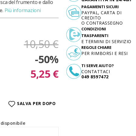
usca del frumento e dallo
PAGAMENTI SICURI
e.
Più informazioni
PAYPAL, CARTA DI
CREDITO
O CONTRASSEGNO
CONDIZIONI
TRASPARENTI
10,50 €
E TERMINI DI SERVIZIO
REGOLE CHIARE
PER RIMBORSI E RESI
-50%
TI SERVE AIUTO?
5,25 €
CONTATTACI
049 8597472
SALVA PER DOPO
disponibile