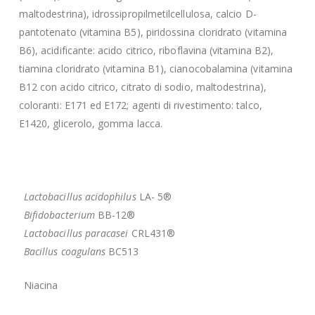
maltodestrina), idrossipropilmetilcellulosa, calcio D-
pantotenato (vitamina B5), piridossina cloridrato (vitamina
B6), acidificante: acido citrico, riboflavina (vitamina B2),
tiamina cloridrato (vitamina B1), cianocobalamina (vitamina
B12 con acido citrico, citrato di sodio, maltodestrina),
coloranti: E171 ed E172; agenti di rivestimento: talco,
E1420, glicerolo, gomma lacca.
Lactobacillus acidophilus
LA- 5®
Bifidobacterium
BB-12®
Lactobacillus paracasei
CRL431®
Bacillus coagulans
BC513
Niacina