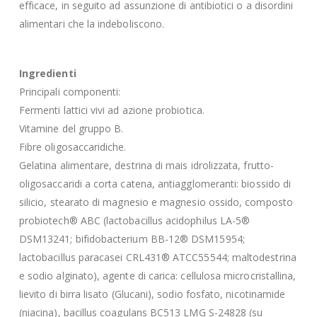
efficace, in seguito ad assunzione di antibiotici o a disordini
alimentari che la indeboliscono.
Ingredienti
Principali componenti:
Fermenti lattici vivi ad azione probiotica.
Vitamine del gruppo B.
Fibre oligosaccaridiche.
Gelatina alimentare, destrina di mais idrolizzata, frutto-
oligosaccaridi a corta catena, antiagglomeranti: biossido di
silicio, stearato di magnesio e magnesio ossido, composto
probiotech® ABC (lactobacillus acidophilus LA-5®
DSM13241; bifidobacterium BB-12® DSM15954;
lactobacillus paracasei CRL431® ATCC55544; maltodestrina
e sodio alginato), agente di carica: cellulosa microcristallina,
lievito di birra lisato (Glucani), sodio fosfato, nicotinamide
(niacina), bacillus coagulans BC513 LMG S-24828 (su