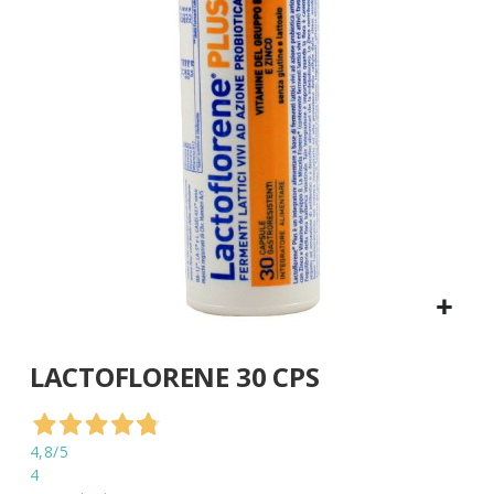
di
immagini
Vai
LACTOFLORENE 30 CPS
all'inizio
della
galleria
di
4,8
/5
immagini
4